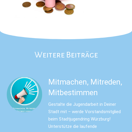
Weitere Beiträge
Mitmachen, Mitreden,
Mitbestimmen
Gestalte die Jugendarbeit in Deiner
Stadt mit – werde Vorstandsmitglied
beim Stadtjugendring Würzburg!
Unterstütze die laufende