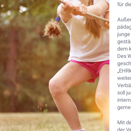
für d
Außer
pädag
junge
gestä
dem k
Des W
gesch
„EHRk
weite
Verbä
soll 
inter
gemei
Mit de
der V