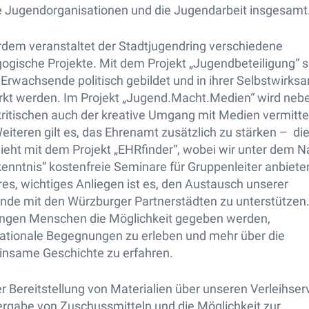
ie Jugendorganisationen und die Jugendarbeit insgesamt
dem veranstaltet der Stadtjugendring verschiedene
ogische Projekte. Mit dem Projekt „Jugendbeteiligung“ s
 Erwachsende politisch gebildet und in ihrer Selbstwirks
rkt werden. Im Projekt „Jugend.Macht.Medien“ wird neb
ritischen auch der kreative Umgang mit Medien vermittel
eiteren gilt es, das Ehrenamt zusätzlich zu stärken – di
ieht mit dem Projekt „EHRfinder“, wobei wir unter dem 
enntnis“ kostenfreie Seminare für Gruppenleiter anbieten
res, wichtiges Anliegen ist es, den Austausch unserer
nde mit den Würzburger Partnerstädten zu unterstützen
jungen Menschen die Möglichkeit gegeben werden,
nationale Begegnungen zu erleben und mehr über die
nsame Geschichte zu erfahren.
r Bereitstellung von Materialien über unseren Verleihserv
ergabe von Zuschussmitteln und die Möglichkeit zur