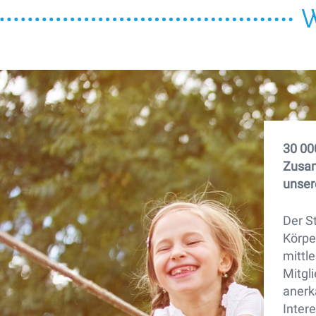
W
30 00
Zusam
unser
Der S
Körpe
mittl
Mitgl
anerka
Intere