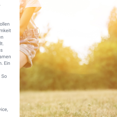
.
ollen
amkeit
en
t.
es
Namen
. Ein
. So
ice,