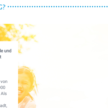
g?
de und
t
 von
000
 Als
adt,