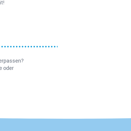
t!
verpassen?
e oder