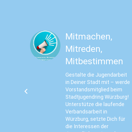
Mitmachen,
Mitreden,
Mitbestimmen
ia, KI
lich
Gestalte die Jugendarbeit
 tun?
in Deiner Stadt mit – werde
nd
Vorstandsmitglied beim
Stadtjugendring Würzburg!
Unterstütze die laufende
genau
Verbandsarbeit in
Würzburg, setzte Dich für
die Interessen der