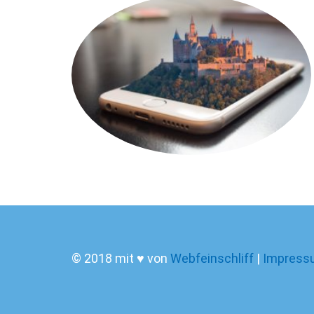
© 2018 mit ♥ von
Webfeinschliff
|
Impress