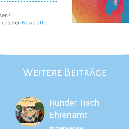
ssen?
 unseren
Newsletter!
Weitere Beiträge
Runder Tisch
Ehrenamt
Immer weniger