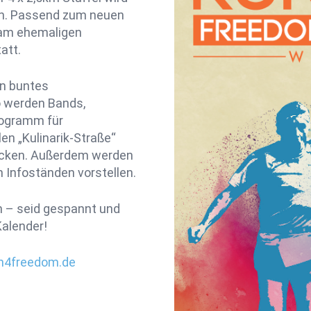
en. Passend zum neuen
l am ehemaligen
att.
in buntes
o werden Bands,
rogramm für
len „Kulinarik-Straße“
hicken. Außerdem werden
 Infoständen vorstellen.
 – seid gespannt und
Kalender!
n4freedom.de