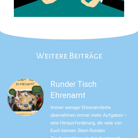
Weitere Beiträge
Runder Tisch
Ehrenamt
Immer weniger Ehrenamtliche
übernehmen immer mehr Aufgaben –
eine Herausforderung, die viele von
Euch kennen. Beim Runden