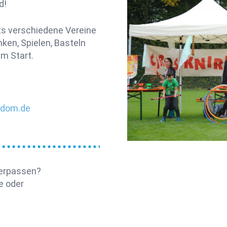
d!
ts verschiedene Vereine
en, Spielen, Basteln
m Start.
edom.de
verpassen?
e oder