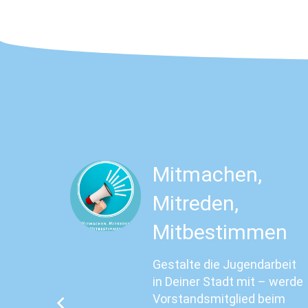
Mitmachen,
Mitreden,
Mitbestimmen
ia, KI
lich
Gestalte die Jugendarbeit
 tun?
in Deiner Stadt mit – werde
nd
Vorstandsmitglied beim