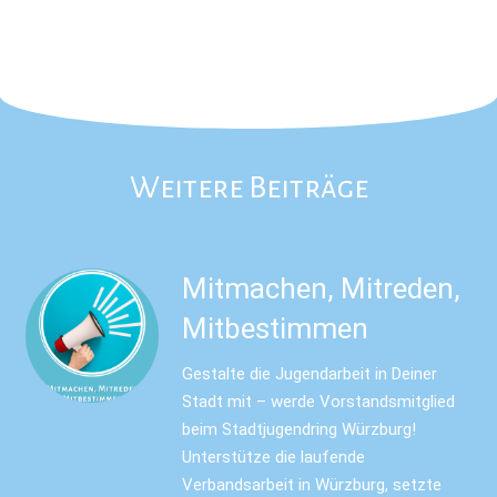
Weitere Beiträge
Mitmachen, Mitreden,
Mitbestimmen
Gestalte die Jugendarbeit in Deiner
Stadt mit – werde Vorstandsmitglied
beim Stadtjugendring Würzburg!
Unterstütze die laufende
Verbandsarbeit in Würzburg, setzte