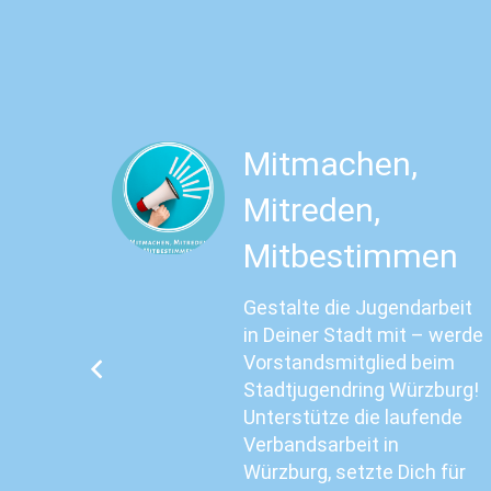
Mitmachen,
Mitreden,
Mitbestimmen
ia, KI
lich
Gestalte die Jugendarbeit
 tun?
in Deiner Stadt mit – werde
nd
Vorstandsmitglied beim
Stadtjugendring Würzburg!
Unterstütze die laufende
genau
Verbandsarbeit in
Würzburg, setzte Dich für