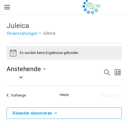
Juleica
Juleica
Veranstaltungen
Veranstaltungen
Es wurden keine Ergebnisse gefunden.
Hinweis
Anstehende
Suche
Ver
Verans
Liste
Datum
Ans
Suche
wählen.
Nav
und
Heute
Nächste
Veranstaltungen
Vorherige
Veranstal
Ansicht
Navigat
Kalender abonnieren