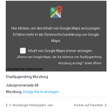
„Iframe
von
Google
Maps,
Hier klicken, um den Inhalt von Google Maps anzuzeigen.
der
Erfahre mehr in der
Datenschutzerklärung von Google
die
Maps
.
Adresse
von
Inhalt von Google Maps immer anzeigen
Stadtjugendring
„Iframe von Google Maps, der die Adresse von Stadtjugendring
Würzburg
Würzburg anzeigt“ direkt öffnen
anzeigt“
VERANSTALTUNGSORT
von
Stadtjugendring Würzburg
Google
Maps
Juliuspromenade 68
anzeigen
Würzburg
,
Google Karte anzeigen
5. Würzburger Parkourplatz Jam
Kochen auf Freizeiten