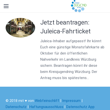
Jetzt beantragen:
Juleica-Fahrticket
Juleica-Inhaber aufgepasst! Ihr könnt
Euch eine günstige Monatsfahrkarte ab
Oktober für den öffentlichen
Nahverkehr im Landkreis Würzburg
sichern. Beantragen könnt ihr diese
beim Kreisjugendring Würzburg. Der
Antrag muss bis spätestens…
© 2018 mit ♥ von
Webfeinschliff
|
Impressum
|
Datenschutz
|
Haftungsausschluss
|
Datenschutz App