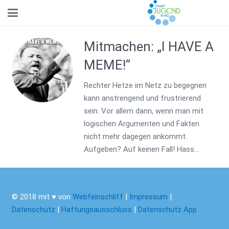
Mitmachen: „I HAVE A
MEME!“
Rechter Hetze im Netz zu begegnen
kann anstrengend und frustrierend
sein. Vor allem dann, wenn man mit
logischen Argumenten und Fakten
nicht mehr dagegen ankommt.
Aufgeben? Auf keinen Fall! Hass…
© 2018 mit ♥ von
Webfeinschliff
|
Impressum
|
Datenschutz
|
Haftungsausschluss
|
Datenschutz App