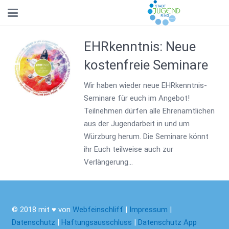
EHRkenntnis: Neue
kostenfreie Seminare
Wir haben wieder neue EHRkenntnis-
Seminare für euch im Angebot!
Teilnehmen dürfen alle Ehrenamtlichen
aus der Jugendarbeit in und um
Würzburg herum. Die Seminare könnt
ihr Euch teilweise auch zur
Verlängerung…
© 2018 mit ♥ von
Webfeinschliff
|
Impressum
|
Datenschutz
|
Haftungsausschluss
|
Datenschutz App