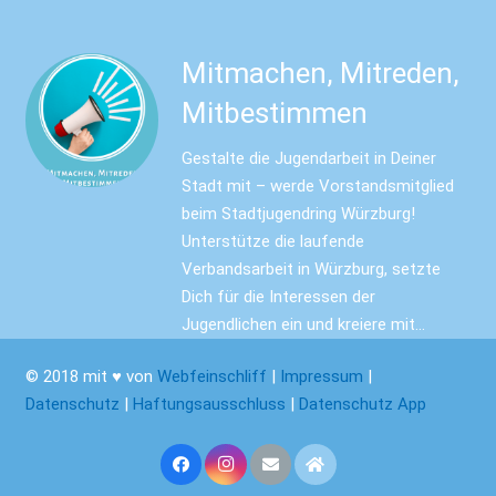
Mitmachen, Mitreden,
Mitbestimmen
Gestalte die Jugendarbeit in Deiner
Stadt mit – werde Vorstandsmitglied
beim Stadtjugendring Würzburg!
Unterstütze die laufende
Verbandsarbeit in Würzburg, setzte
Dich für die Interessen der
Jugendlichen ein und kreiere mit…
© 2018 mit ♥ von
Webfeinschliff
|
Impressum
|
Datenschutz
|
Haftungsausschluss
|
Datenschutz App